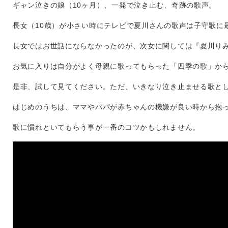
ギャン泣きの娘（10ヶ月）、一発で泣き止む、奇跡の歌声。
長女（10歳）が小さい時にテレビで夏川さんの歌声は子守歌に
長女ではお世話にならなかったのが、次女に関しては『夏川り
お気に入りは自分がよく母親に歌ってもらった「四季の歌」か
是非、試して見てください。ただ、いきなり泣き止ませる歌と
はじめのうちは、ママやパパが赤ちゃんの機嫌が良い時から抱
歌に慣れといてもらう事が一番のコツかもしれません。