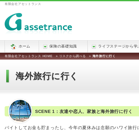
有限会社アセットランス
ホーム
保険の基礎知識
ライフステージから学
有限会社アセットランス HOME
»
リスクから調べる
»
海外旅行に行く
海外旅行に行く
SCENE 1：友達や恋人、家族と海外旅行に行く
バイトしてお金も貯まったし、今年の夏休みは念願のハワイ旅行に