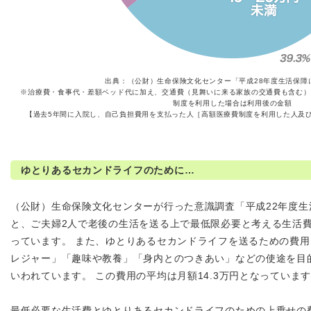
出典：（公財）生命保険文化センター「平成28年度生活保障
※治療費・食事代・差額ベッド代に加え、交通費（見舞いに来る家族の交通費も含む）
制度を利用した場合は利用後の金額
【過去5年間に入院し、自己負担費用を支払った人［高額医療費制度を利用した人及
ゆとりあるセカンドライフのために…
（公財）生命保険文化センターが行った意識調査「平成22年度
と、ご夫婦2人で老後の生活を送る上で最低限必要と考える生活費の
っています。 また、ゆとりあるセカンドライフを送るための費
レジャー」「趣味や教養」「身内とのつきあい」などの使途を目
いわれています。 この費用の平均は月額14.3万円となっていま
最低必要な生活費とゆとりあるセカンドライフのための上乗せの費