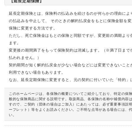
【延長定期保険】
延長定期保険とは、保険料の払込みを続けるのが何らかの理由によ
の払込みを中止して、 そのときの解約払戻金をもとに保険金額を
保険に変更する方法です。
ただし、死亡保険金はもとの保険と同額ですが、変更前の満期より
ます。
変更後の期間満了をもって保険契約は消滅します。（※満了日まで
払われません。）
契約期間が短く解約払戻金が少ない場合などには変更できないこと
利用できない場合もあります。
なお、延長定期保険に変更すると、元の契約に付いていた「特約」
このホームページは、各保険の概要についてご紹介しており、特定の保
般的な保険商品に関する説明です。取扱商品、各保険の名称や補償内容
すので、ご契約（団体の場合はご加入）にあたっては、必ず重要事項説
ーフレット）等をよくお読みください。ご不明な点等がある場合には、
い。