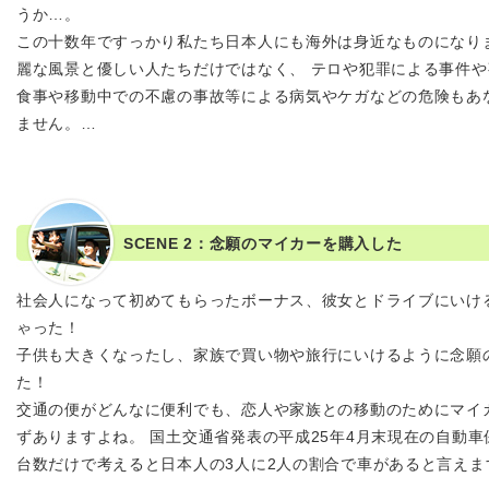
うか…。
この十数年ですっかり私たち日本人にも海外は身近なものになり
麗な風景と優しい人たちだけではなく、 テロや犯罪による事件
食事や移動中での不慮の事故等による病気やケガなどの危険もあ
ません。…
SCENE 2：念願のマイカーを購入した
社会人になって初めてもらったボーナス、彼女とドライブにいけ
ゃった！
子供も大きくなったし、家族で買い物や旅行にいけるように念願
た！
交通の便がどんなに便利でも、恋人や家族との移動のためにマイ
ずありますよね。 国土交通省発表の平成25年4月末現在の自動車保有
台数だけで考えると日本人の3人に2人の割合で車があると言えま