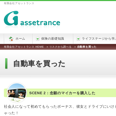
有限会社アセットランス
ホーム
保険の基礎知識
ライフステージから学
有限会社アセットランス HOME
»
リスクから調べる
»
自動車を買った
自動車を買った
SCENE 2：念願のマイカーを購入した
社会人になって初めてもらったボーナス、彼女とドライブにいけ
ゃった！