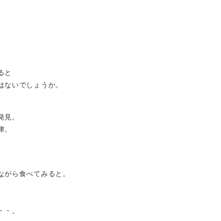
ると
はないでしょうか。
発見。
津。
ながら食べてみると。
・・。