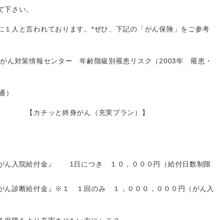
て下さい。
に１人と言われております。*ぜひ、下記の「がん保険」をご参考
ん対策情報センター 年齢階級別罹患リスク（2003年 罹患・
通）
がん（充実プラン）】
がん入院給付金』 1日につき １０，０００円（給付日数制限
ん診断給付金』※１ １回のみ １，０００，０００円（がん入