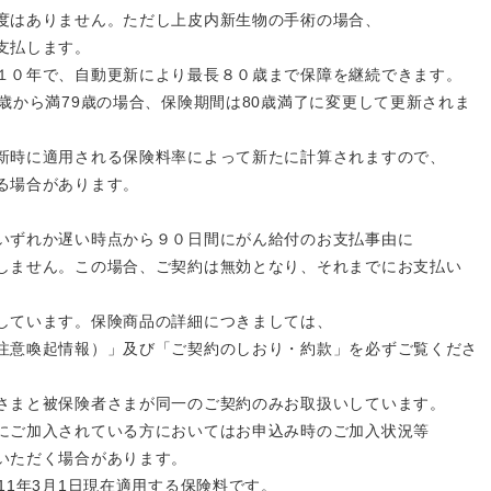
度はありません。ただし上皮内新生物の手術の場合、
払します。
１０年で、自動更新により最長８０歳まで保障を継続できます。
ら満79歳の場合、保険期間は80歳満了に変更して更新されま
に適用される保険料率によって新たに計算されますので、
場合があります。
いずれか遅い時点から９０日間にがん給付のお支払事由に
ません。この場合、ご契約は無効となり、それまでにお支払い
。
しています。保険商品の詳細につきましては、
意喚起情報）」及び「ご契約のしおり・約款」を必ずご覧くださ
さまと被保険者さまが同一のご契約のみお取扱いしています。
にご加入されている方においてはお申込み時のご加入状況等
いただく場合があります。
11年3月1日現在適用する保険料です。