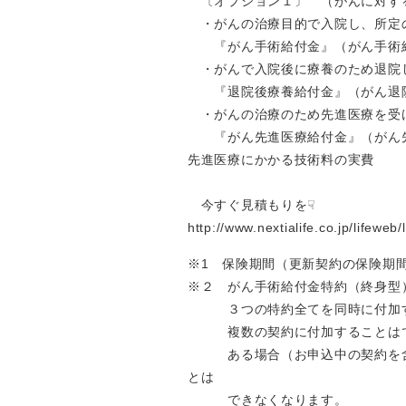
〔オプション１〕 （がんに対す
・がんの治療目的で入院し、所定
『がん手術給付金』（がん手術給
・がんで入院後に療養のため退院
『退院後療養給付金』（がん退
・がんの治療のため先進医療を受
『がん先進医療給付金』（がん先
先進医療にかかる技術料の実費
今すぐ見積もりを☟
http://www.nextialife.co.jp/life
※1 保険期間（更新契約の保険期
※２ がん手術給付金特約（終身型
３つの特約全てを同時に付加する
複数の契約に付加することはでき
ある場合（お申込中の契約を含み
とは
できなくなります。