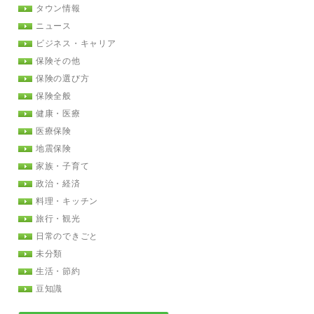
タウン情報
ニュース
ビジネス・キャリア
保険その他
保険の選び方
保険全般
健康・医療
医療保険
地震保険
家族・子育て
政治・経済
料理・キッチン
旅行・観光
日常のできごと
未分類
生活・節約
豆知識