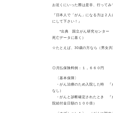
お近くにいった際は是非、行ってみ
『日本人で「がん」になる方は２人
にして下さい！』
*出典 国立がん研究センター が
死亡データに基く）
☆たとえば、30歳の方なら（男女共
【カチッと終身
◎月払保険料例：１，６６０円
〔基本保障〕
・がん治療のため入院した時 『
なし）
・がんと診断確定されたとき 『が
院給付金日額の１００倍）