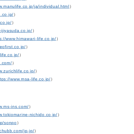
w.manulife.co.jp/ja/individual.html
）
.co.jp/
）
co.jp/
）
ijiyasuda.co.jp/
）
s://www.himawari-life.co.jp/
）
eofirst.co.jp/
）
ife.co.jp/
）
fe.com/
）
.zurichlife.co.jp/
）
tps://www.msa-life.co.jp/
）
ww.ms-ins.com/
）
w.tokiomarine-nichido.co.jp/
）
jp/sonpo
）
chubb.com/jp-jp/
）