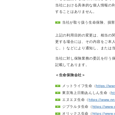
当社における具体的な個人情報の
することはありません。
当社が取り扱う生命保険、損
上記の利用目的の変更は、相当の
更する場合には、その内容をご本
じ。）などにより通知し、または
当社に対し保険業務の委託を行う
記載してあります。
＜生命保険会社＞
メットライフ生命（
https://ww
東京海上日動あんしん生命（
ht
エヌエヌ生命（
https://www.nnl
ジブラルタ生命（
https://www.g
オリックス生命（
https://www.o