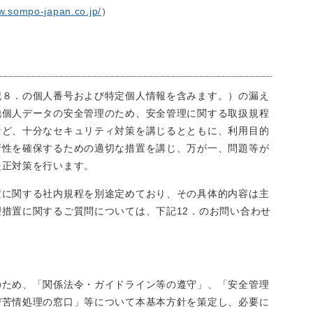
w.sompo-japan.co.jp/
）
置
記８．の個人番号および特定個人情報を含みます。）の漏え
他個人データの安全管理のため、安全管理に関する取扱規程
など、十分なセキュリティ対策を講じるとともに、利用目的
新性を確保するための適切な措置を講じ、万が一、問題等が
是正対策を行います。
置に関する社内規程を別途定めており、その具体的内容は主
措置に関するご質問については、下記12．のお問い合わせ
のため、「関係法令・ガイドライン等の遵守」、「安全管理
び苦情処理の窓口」等について本基本方針を策定し、必要に