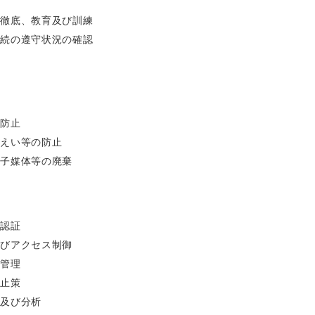
化
知徹底、教育及び訓練
手続の遵守状況の確認
理
の防止
漏えい等の防止
電子媒体等の廃棄
び認証
及びアクセス制御
の管理
防止策
録及び分析